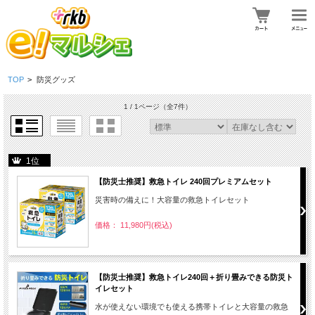
TOP
>
防災グッズ
1 / 1ページ
（全7件）
1位
【防災士推奨】救急トイレ 240回プレミアムセット
災害時の備えに！大容量の救急トイレセット
価格： 11,980円(税込)
【防災士推奨】救急トイレ240回＋折り畳みできる防災ト
イレセット
水が使えない環境でも使える携帯トイレと大容量の救急