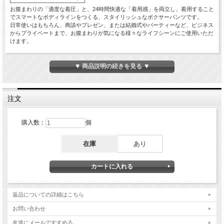
お腹まわりの「適度な着圧」と、24時間快適な「着用感」を両立し、着用すること
でスマートなボディラインをつくる、スタイリッシュなボクサーパンツです。
日常使いはもちろん、商談やプレゼン、または結婚式やパーティーなど、ビジネス
からプライベートまで、お腹まわりが気になる様々なライフシーンにご使用いただ
けます。
■商品スペック
【カラー】
▼ 商品説明の続きを見る ▼
ブラック
【対応ウエストサイズ】
Ｍ:76-84cm L:84-94cm LL:94-104cm
【素材】
注文
ナイロン84％,ポリウレタン15％,ポリエステル1％
【生産国】
中国
購入数：
個
■使用上の注意
在庫
あり
蛍光漂白剤入り洗剤は使用しないでください。
他のものと一緒に洗わないでください。
洗濯後は形を整えてすぐに干してください。
汗や摩擦により、色移りする恐れがあります。
生地に爪をたてないように注意してください。爪が割れたり、本品が破れるおそれ
があります。
返品についての詳細はこちら
お問い合わせ
友達にメールですすめる