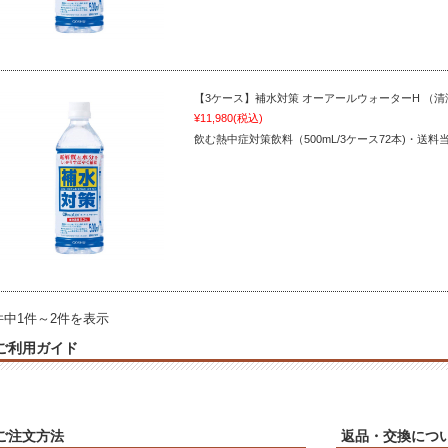
【3ケース】補水対策 オーアールウォーターH （
¥11,980
(税込)
飲む熱中症対策飲料（500mL/3ケース72本)・送料
件中1件～2件を表示
ご利用ガイド
ご注文方法
返品・交換につ