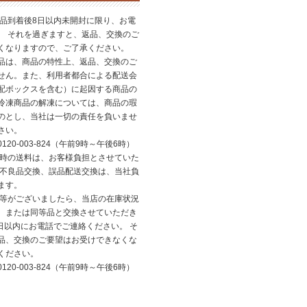
商品到着後8日以内未開封に限り、お電
。 それを過ぎますと、返品、交換のご
くなりますので、ご了承ください。
品は、商品の特性上、返品、交換のご
せん。また、利用者都合による配送会
配ボックスを含む）に起因する商品の
冷凍商品の解凍については、商品の瑕
のとし、当社は一切の責任を負いませ
さい。
20-003-824（午前9時～午後6時）
換時の送料は、お客様負担とさせていた
、不良品交換、誤品配送交換は、当社負
ます。
品等がございましたら、当店の在庫状況
、または同等品と交換させていただき
日以内にお電話でご連絡ください。 そ
品、交換のご要望はお受けできなくな
ください。
20-003-824（午前9時～午後6時）