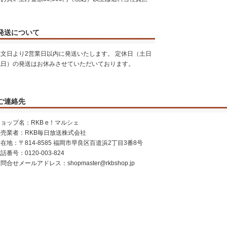
発送について
注文日より2営業日以内に発送いたします。 定休日（土日
祝日）の発送はお休みさせていただいております。
ご連絡先
ョップ名：RKB e！マルシェ
販売業者：RKB毎日放送株式会社
在地：〒814-8585 福岡市早良区百道浜2丁目3番8号
話番号：0120-003-824
問合せメールアドレス：shopmaster@rkbshop.jp