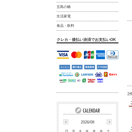
五島の椿
生活家電
食品・飲料
クレカ・後払い決済でお支払いOK
2
2026/08
日
月
火
水
木
金
土