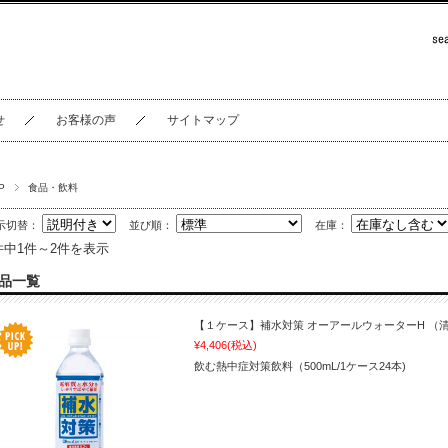
せ
お客様の声
サイトマップ
P
食品・飲料
示切替：
並び順：
在庫：
件中1件～2件を表示
品一覧
【１ケース】補水対策 オーアールウォーターH （
¥4,406
(税込)
飲む熱中症対策飲料（500mL/1ケース24本)