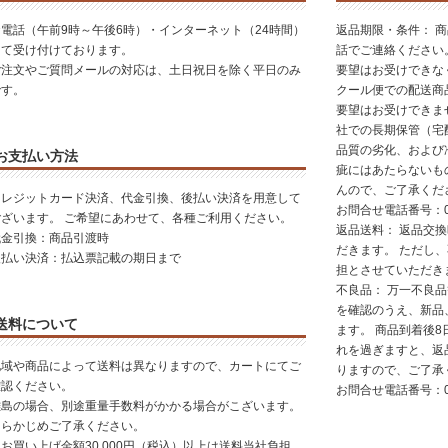
お電話（午前9時～午後6時）・インターネット（24時間）
返品期限・条件： 
にて受け付けております。
話でご連絡ください
ご注文やご質問メールの対応は、土日祝日を除く平日のみ
要望はお受けできな
です。
クール便での配送商
要望はお受けできま
社での長期保管（宅
品質の劣化、および
お支払い方法
疵にはあたらないも
んので、ご了承くだ
クレジットカード決済、代金引換、後払い決済を用意して
お問合せ電話番号：01
ございます。 ご希望にあわせて、各種ご利用ください。
返品送料： 返品交
代金引換：商品引渡時
だきます。 ただし
後払い決済：払込票記載の期日まで
担とさせていただき
不良品： 万一不良
を確認のうえ、新品
送料について
ます。 商品到着後8
れを過ぎますと、返
地域や商品によって送料は異なりますので、カートにてご
りますので、ご了承
確認ください。
お問合せ電話番号：01
離島の場合、別途重量手数料がかかる場合がこざいます。
あらかじめご了承ください。
お買い上げ金額30,000円（税込）以上は送料当社負担