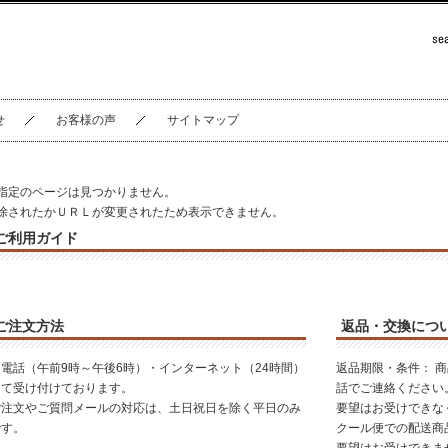
せ
お客様の声
サイトマップ
指定のページは見つかりません。
除されたかＵＲＬが変更されたため表示できません。
ご利用ガイド
ご注文方法
返品・交換につ
お電話（午前9時～午後6時）・インターネット（24時間）
返品期限・条件： 
にて受け付けております。
話でご連絡ください
ご注文やご質問メールの対応は、土日祝日を除く平日のみ
要望はお受けできな
です。
クール便での配送商