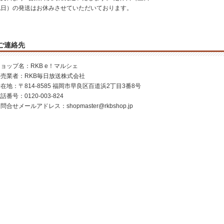
祝日）の発送はお休みさせていただいております。
ご連絡先
ョップ名：RKB e！マルシェ
販売業者：RKB毎日放送株式会社
在地：〒814-8585 福岡市早良区百道浜2丁目3番8号
話番号：0120-003-824
問合せメールアドレス：shopmaster@rkbshop.jp