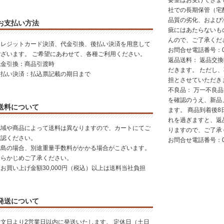
要望はお受けできま
社での長期保管（宅
品質の劣化、および
お支払い方法
疵にはあたらないも
んので、ご了承くだ
クレジットカード決済、代金引換、後払い決済を用意して
お問合せ電話番号：01
ございます。 ご希望にあわせて、各種ご利用ください。
返品送料： 返品交
代金引換：商品引渡時
だきます。 ただし
後払い決済：払込票記載の期日まで
担とさせていただき
不良品： 万一不良
を確認のうえ、新品
送料について
ます。 商品到着後8
れを過ぎますと、返
地域や商品によって送料は異なりますので、カートにてご
りますので、ご了承
確認ください。
お問合せ電話番号：01
離島の場合、別途重量手数料がかかる場合がこざいます。
あらかじめご了承ください。
お買い上げ金額30,000円（税込）以上は送料当社負担
発送について
注文日より2営業日以内に発送いたします。 定休日（土日