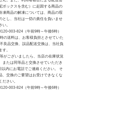
せん。また、利用者都合による配送会
配ボックスを含む）に起因する商品の
冷凍商品の解凍については、商品の瑕
のとし、当社は一切の責任を負いませ
さい。
20-003-824（午前9時～午後6時）
換時の送料は、お客様負担とさせていた
、不良品交換、誤品配送交換は、当社負
ます。
品等がございましたら、当店の在庫状況
、または同等品と交換させていただき
日以内にお電話でご連絡ください。 そ
品、交換のご要望はお受けできなくな
ください。
20-003-824（午前9時～午後6時）