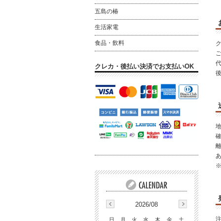
五島の椿
生活家電
食品・飲料
クレカ・後払い決済でお支払いOK
※
2026/08
日
月
火
水
木
金
土